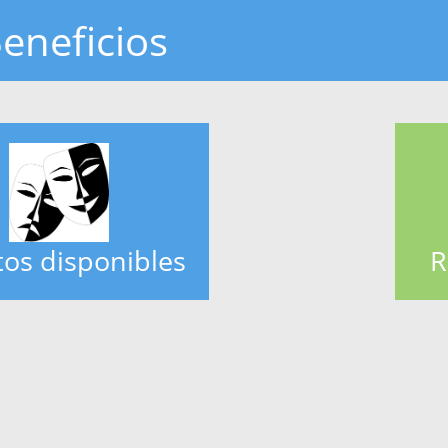
eneficios
os disponibles
R